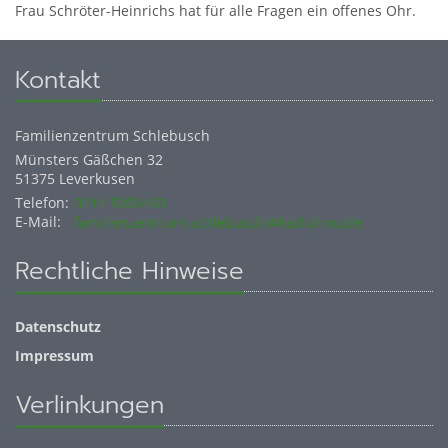
Frau Schröter-Heinrichs hat für alle Fragen ein offenes Ohr.
Kontakt
Familienzentrum Schlebusch
Münsters Gäßchen 32
51375
Leverkusen
Telefon:
0214 5000460
E-Mail:
familienzentrum.schlebusch@katholino.de
Rechtliche Hinweise
Datenschutz
Impressum
Verlinkungen