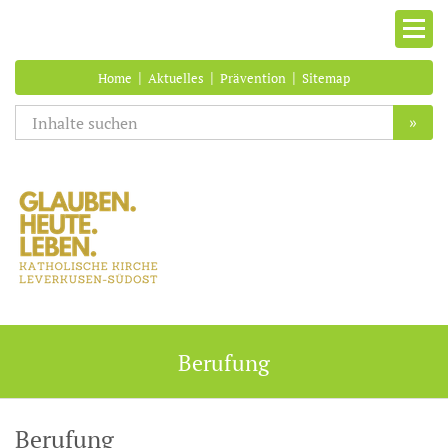
|
|
|
Home
Aktuelles
Prävention
Sitemap
»
Berufung
Berufung