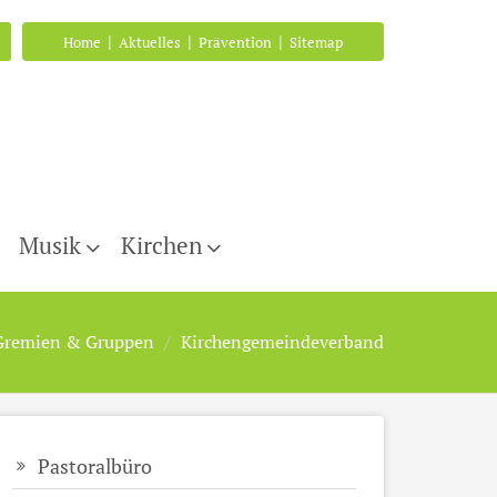
|
|
|
Home
Aktuelles
Prävention
Sitemap
Musik
Kirchen
Gremien & Gruppen
Kirchengemeindeverband
Pastoralbüro