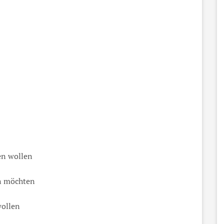
en wollen
en möchten
wollen