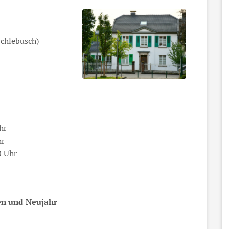
Schlebusch)
hr
hr
0 Uhr
en und Neujahr
en