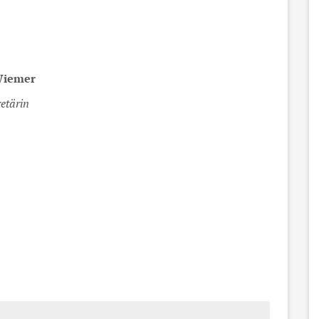
iemer
etärin