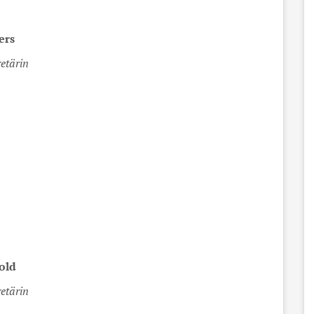
ers
etärin
old
etärin