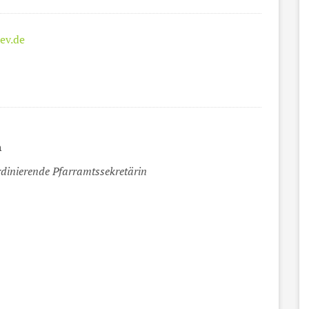
ev.de
n
rdinierende Pfarramtssekretärin