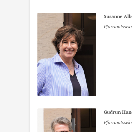
Susanne
Alb
Pfarramtssekr
Gudrun
Hun
Pfarramtssekr