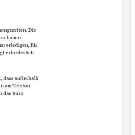
nungszeiten. Die
üro haben
u erledigen, für
gt erforderlich
r, dass außerhalb
h ans Telefon
n das Büro