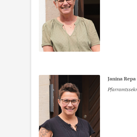
Janina
Repa
Pfarramtssekr