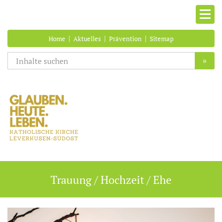
|
|
|
Home
Aktuelles
Prävention
Sitemap
»
Trauung / Hochzeit / Ehe