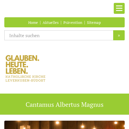
|
|
|
Home
Aktuelles
Prävention
Sitemap
»
Cantamus Albertus Magnus